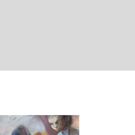
tropicales que permitían estudiar volúmenes y texturas.
ante
ante
ante