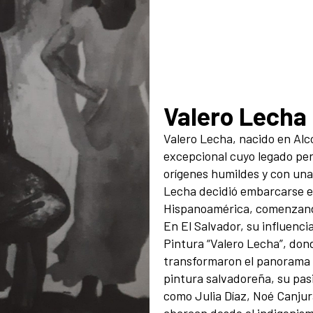
Obras
Valero Lecha
Valero Lecha, nacido en Alc
excepcional cuyo legado perd
orígenes humildes y con una
Lecha decidió embarcarse en 
Hispanoamérica, comenzand
En El Salvador, su influenci
Pintura “Valero Lecha”, don
transformaron el panorama ar
pintura salvadoreña, su pasi
como Julia Díaz, Noé Canjur
abarcan desde el indigenis