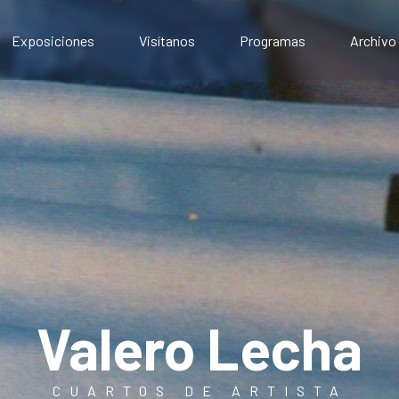
Exposiciones
Visítanos
Programas
Archivo
Exposiciones presenciales
Artístico
Exposiciones virtuales
Comunitario
Público
Educativo
Valero Lecha
CUARTOS DE ARTISTA