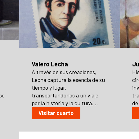
Valero Lecha
Ju
A través de sus creaciones,
Hi
Lecha captura la esencia de su
ci
tiempo y lugar,
in
so
transportándonos a un viaje
tr
por la historia y la cultura....
de 
Visitar cuarto