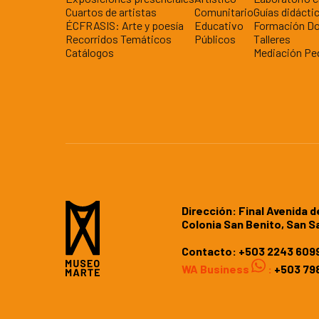
Cuartos de artistas
Comunitario
Guías didácti
ÉCFRASIS: Arte y poesía
Educativo
Formación D
Recorridos Temáticos
Públicos
Talleres
Catálogos
Mediación Pe
Dirección: Final Avenida d
Colonia San Benito, San S
Contacto:
+503 2243 609
WA Business
:
+503 798