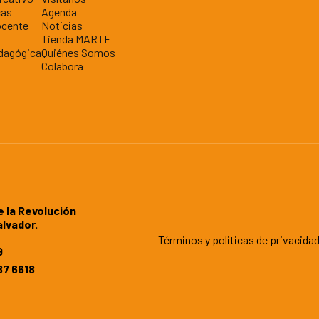
cas
Agenda
ocente
Noticias
Tienda MARTE
dagógica
Quiénes Somos
Colabora
e la Revolución
alvador.
Términos y politicas de privacida
9
7 6618