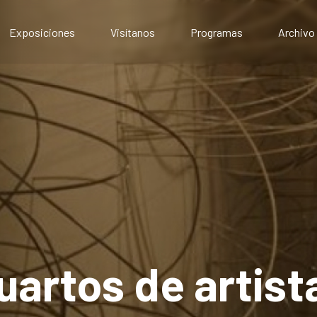
Exposiciones
Visítanos
Programas
Archivo
Exposiciones presenciales
Artístico
Exposiciones virtuales
Comunitario
Público
Educativo
uartos de artist