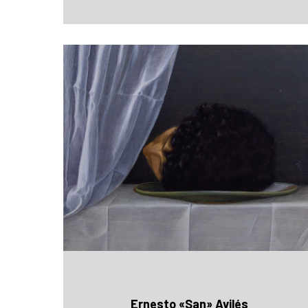
Ernesto «San» Avilés