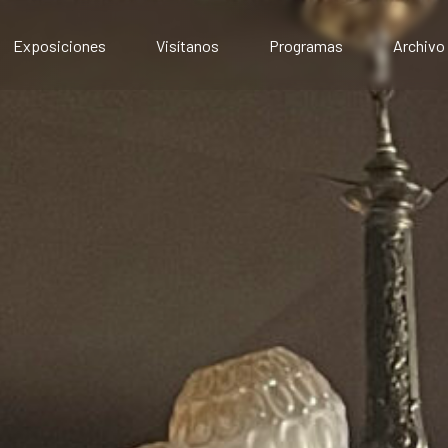
Exposiciones
Visítanos
Programas
Archivo
Exposiciones presenciales
Artístico
Exposiciones virtuales
Comunitario
Público
Educativo