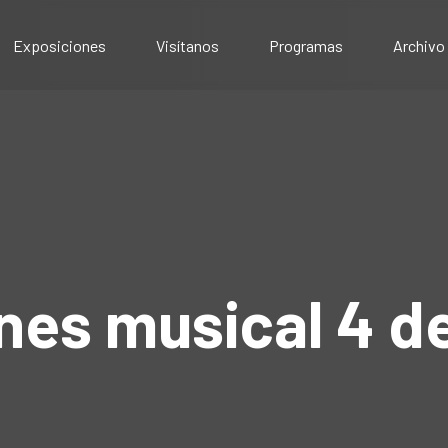
Exposiciones
Visítanos
Programas
Archivo
Exposiciones presenciales
Artístico
Exposiciones virtuales
Comunitario
Público
Educativo
unes musical 4 d