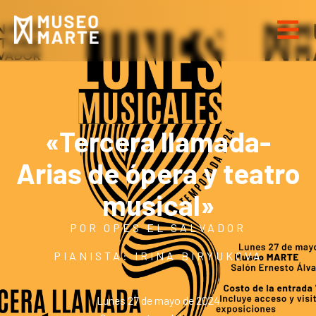
«Tercera llamada-
Arias de ópera y teatro
musical»
POR OPES EL SALVADOR
PIANISTA: IRINA BIRYUKOVA
Lunes 27 de mayo de 2024