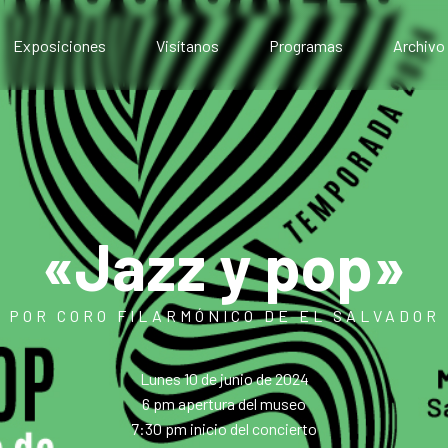
Exposiciones
Visítanos
Programas
Archivo
Exposiciones presenciales
Artístico
Exposiciones virtuales
Comunitario
Público
Educativo
«Jazz y pop»
POR CORO FILARMÓNICO DE EL SALVADOR
Lunes 10 de junio de 2024
6 pm apertura del museo
7:30 pm inicio del concierto