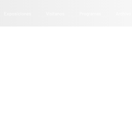
Exposiciones
Visítanos
Programas
Archivo
Exposiciones presenciales
Artístico
Exposiciones virtuales
Comunitario
Público
Educativo
glo de la Voz Fe