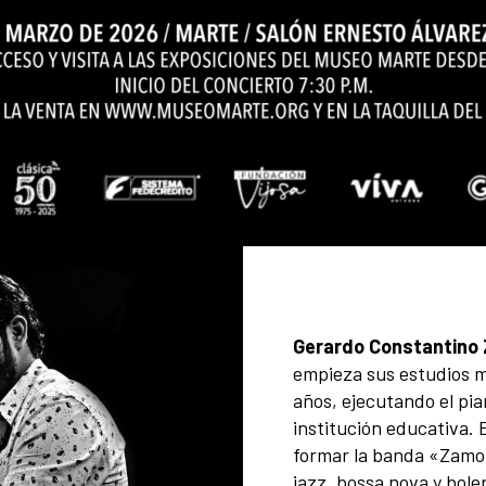
Gerardo Constantino 
empieza sus estudios mu
años, ejecutando el pia
institución educativa.
formar la banda «Zamo
jazz, bossa nova y bole