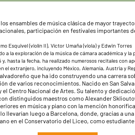
os ensambles de música clásica de mayor trayectori
rnacionales, participación en festivales importantes
rmo Esquivel (violín II), Víctor Umaña (viola) y Edwin Torres
ado a la exploración de la música de cámara académica y la
y, hasta la fecha, ha realizado numerosos recitales con a
 en el extranjero, incluyendo México, Alemania, Austria y R
alvadoreño que ha ido construyendo una carrera sob
ción de varios reconocimientos. Nacido en San Salvad
l Centro Nacional de Artes. Su talento y dedicación 
con distinguidos maestros como Alexander Sklioutov
periores en música y piano con la mención honoríf
o llevarían luego a Barcelona, donde, gracias a un
Piano en el Conservatorio del Liceo, como estudiant