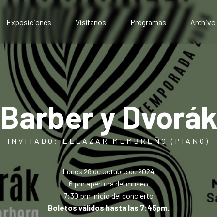
Exposiciones
Visítanos
Programas
Archivo
Exposiciones presenciales
Artístico
Exposiciones virtuales
Comunitario
Público
Educativo
“Barber y Dvorák
INVITADO: ELEAZAR MEMBREÑO (PIANO)
Lunes 28 de octubre de 2024
6 pm apertura del museo
7:30 pm inicio del concierto
Boletos válidos hasta las 7:45pm.