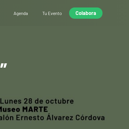
Colabora
Agenda
Tu Evento
”