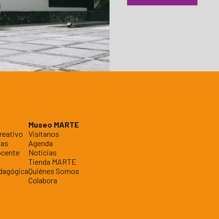
Museo MARTE
reativo
Visítanos
cas
Agenda
ocente
Noticias
Tienda MARTE
dagógica
Quiénes Somos
Colabora