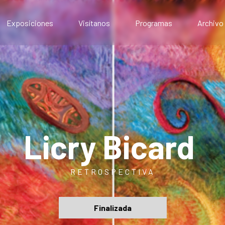
Exposiciones
Visítanos
Programas
Archivo
Exposiciones presenciales
Artístico
Exposiciones virtuales
Comunitario
Público
Educativo
Licry Bicard
RETROSPECTIVA
Finalizada