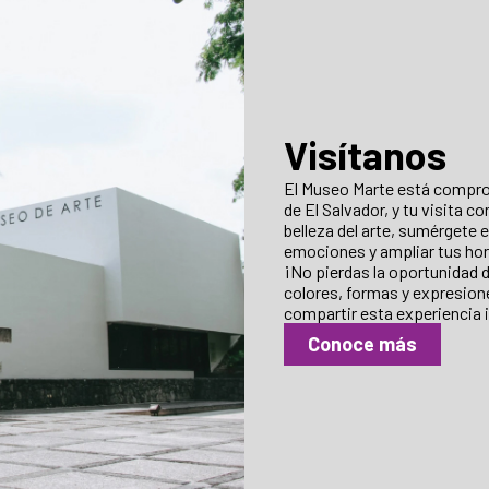
Visítanos
El Museo Marte está comprom
de El Salvador, y tu visita c
belleza del arte, sumérgete 
emociones y ampliar tus hor
¡No pierdas la oportunidad d
colores, formas y expresion
compartir esta experiencia i
Conoce más