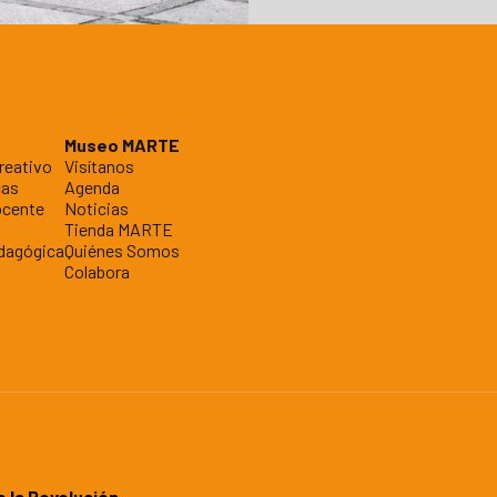
Museo MARTE
reativo
Visítanos
cas
Agenda
ocente
Noticias
Tienda MARTE
dagógica
Quiénes Somos
Colabora
e la Revolución