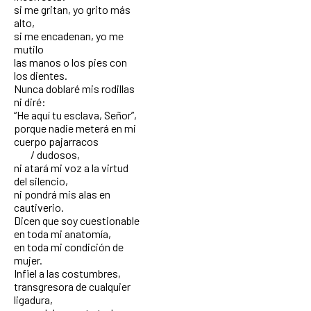
si me gritan, yo grito más
alto,
si me encadenan, yo me
mutilo
las manos o los pies con
los dientes.
Nunca doblaré mis rodillas
ni diré:
“He aquí tu esclava, Señor”,
porque nadie meterá en mi
cuerpo pajarracos
/ dudosos,
ni atará mi voz a la virtud
del silencio,
ni pondrá mis alas en
cautiverio.
Dicen que soy cuestionable
en toda mi anatomía,
en toda mi condición de
mujer.
Infiel a las costumbres,
transgresora de cualquier
ligadura,