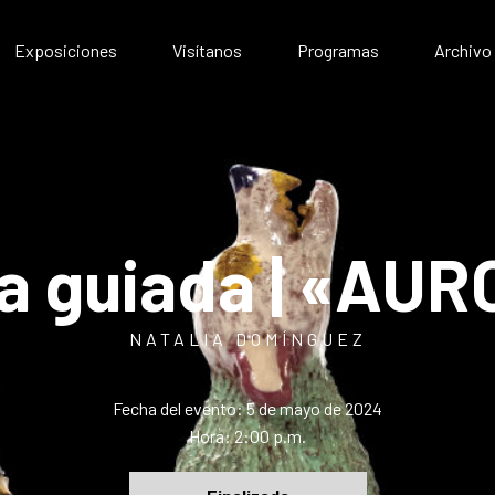
Exposiciones
Visítanos
Programas
Archivo
Exposiciones presenciales
Artístico
Exposiciones virtuales
Comunitario
Público
Educativo
ta guiada | «AU
NATALIA DOMÍNGUEZ
Fecha del evento: 5 de mayo de 2024
Hora: 2:00 p.m.