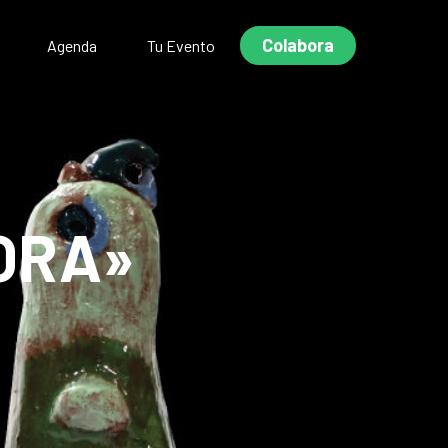
Colabora
Agenda
Tu Evento
RORA»