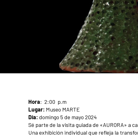
Hora
: 2:00 p.m
Lugar:
Museo MARTE
Día:
domingo 5 de mayo 2024
Sé parte de la visita guiada de «AURORA» a car
Una exhibición individual que refleja la transf