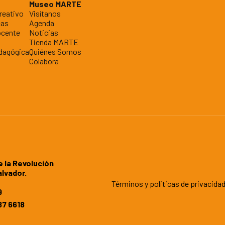
Museo MARTE
reativo
Visítanos
cas
Agenda
ocente
Noticias
Tienda MARTE
dagógica
Quiénes Somos
Colabora
e la Revolución
alvador.
Términos y politicas de privacida
9
7 6618