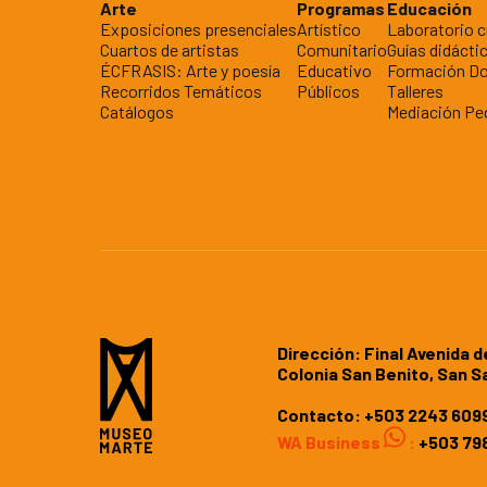
Arte
Programas
Educación
Exposiciones presenciales
Artístico
Laboratorio c
Cuartos de artistas
Comunitario
Guías didácti
ÉCFRASIS: Arte y poesía
Educativo
Formación D
Recorridos Temáticos
Públicos
Talleres
Catálogos
Mediación Pe
Dirección: Final Avenida d
Colonia San Benito, San S
Contacto:
+503 2243 609
WA Business
:
+503 798