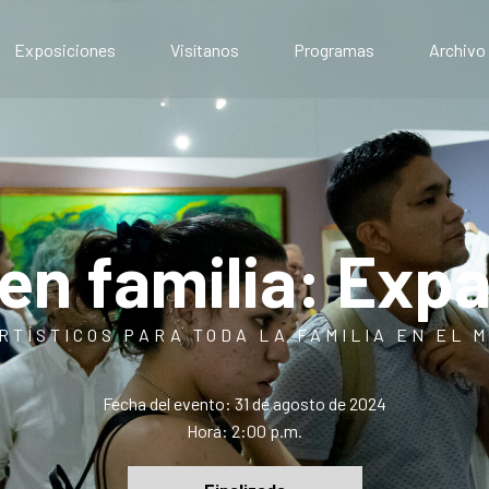
Exposiciones
Visítanos
Programas
Archivo
Exposiciones presenciales
Artístico
Exposiciones virtuales
Comunitario
Público
Educativo
n familia: Exp
RTÍSTICOS PARA TODA LA FAMILIA EN EL 
Fecha del evento: 31 de agosto de 2024
Hora: 2:00 p.m.