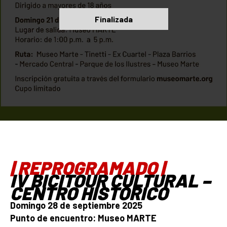
Finalizada
| REPROGRAMADO |
IV BICITOUR CULTURAL –
CENTRO HISTÓRICO
Domingo 28 de septiembre 2025
Punto de encuentro: Museo MARTE