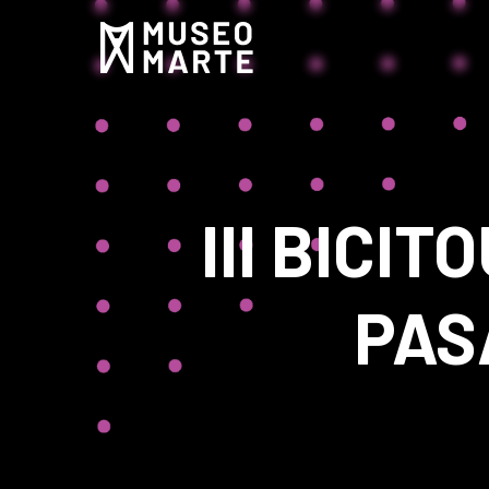
III BICI
PAS