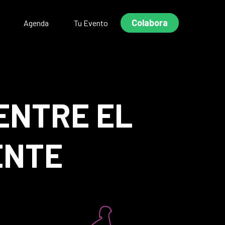
Colabora
Agenda
Tu Evento
 ENTRE EL
ENTE
S