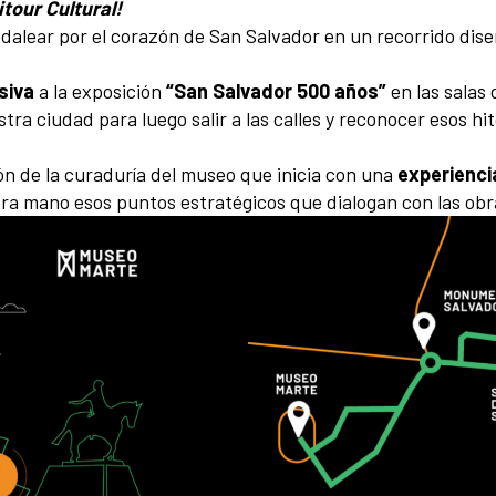
tour Cultural!
dalear por el corazón de San Salvador en un recorrido dise
siva
a la exposición
“San Salvador 500 años”
en las salas
 ciudad para luego salir a las calles y reconocer esos hit
ión de la curaduría del museo que inicia con una
experienci
mera mano esos puntos estratégicos que dialogan con las obra