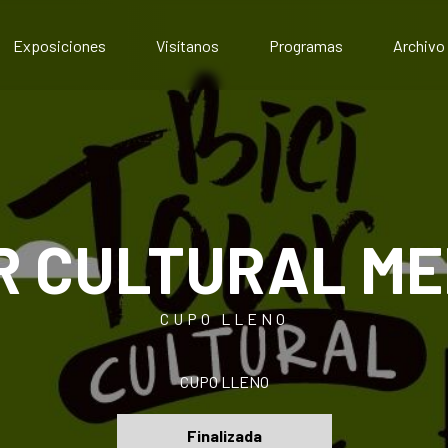
Exposiciones
Visítanos
Programas
Archivo
Exposiciones presenciales
Artístico
Exposiciones virtuales
Comunitario
Público
Educativo
UR CULTURAL 
CUPO LLENO
CUPO LLENO
Finalizada