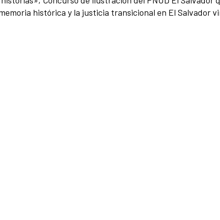
 historias», Concurso de ilustración del PNUD El Salvador 
 memoria histórica y la justicia transicional en El Salvador 