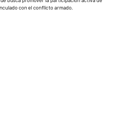
que busca promover la participación activa de
vinculado con el conflicto armado.