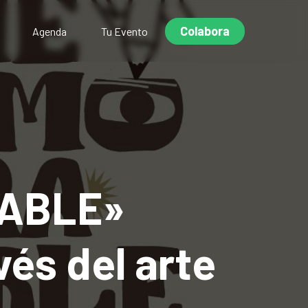
Colabora
Agenda
Tu Evento
RABLE»
vés del arte