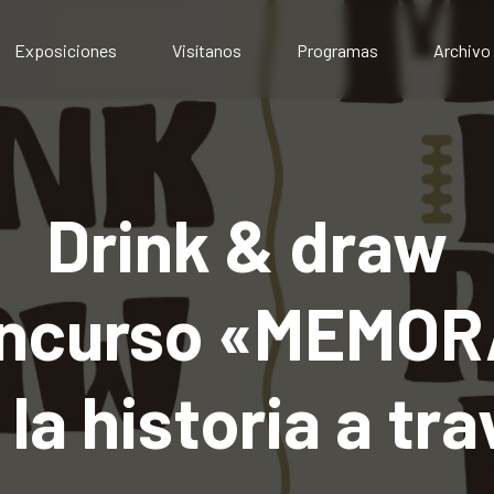
Exposiciones
Visítanos
Programas
Archivo
Exposiciones presenciales
Artístico
Exposiciones virtuales
Comunitario
Público
Educativo
Drink & draw
oncurso «MEMO
la historia a tra